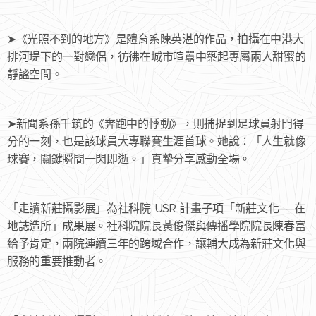
➤《光照不到的地方》是體育系陳英湛的作品，拍攝在中港大
排河堤下的一對戀侶，彷彿在城市喧囂中築起專屬兩人甜蜜的
靜謐空間。
➤新聞系孫千筑的《奔跑中的悸動》，則捕捉到足球員射門得
分的一刻，也是該球員大專聯賽生涯首球。她說：「人生就像
球賽，關鍵瞬間一閃即逝。」真摯分享感動全場。
「走讀新莊攝影展」為社科院 USR 計畫子項「新莊文化──在
地誌造所」成果展。社科院院長黃俊傑與傳播學院院長陳春富
給予肯定，兩院連續三年的跨域合作，讓輔大成為新莊文化與
服務的重要推動者。