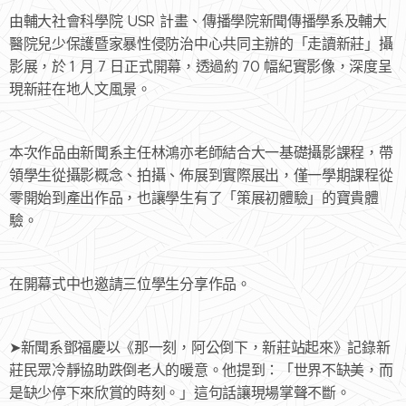
由輔大社會科學院 USR 計畫、傳播學院新聞傳播學系及輔大
醫院兒少保護暨家暴性侵防治中心共同主辦的「走讀新莊」攝
影展，於 1 月 7 日正式開幕，透過約 70 幅紀實影像，深度呈
現新莊在地人文風景。
本次作品由新聞系主任林鴻亦老師結合大一基礎攝影課程，帶
領學生從攝影概念、拍攝、佈展到實際展出，僅一學期課程從
零開始到產出作品，也讓學生有了「策展初體驗」的寶貴體
驗。
在開幕式中也邀請三位學生分享作品。
➤新聞系鄧福慶以《那一刻，阿公倒下，新莊站起來》記錄新
莊民眾冷靜協助跌倒老人的暖意。他提到：「世界不缺美，而
是缺少停下來欣賞的時刻。」這句話讓現場掌聲不斷。