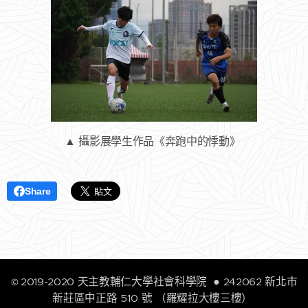
▲ 攝影展學生作品《奔跑中的悸動》
Share
2019-2020
天主教輔仁大學社會科學院
● 242062 新北市
©
新莊區中正路 510 號 （羅耀拉大樓三樓）