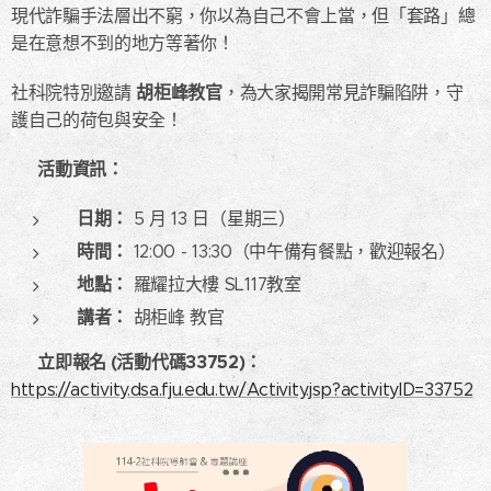
現代詐騙手法層出不窮，你以為自己不會上當，但「套路」總
是在意想不到的地方等著你！
胡柜峰教官
社科院特別邀請
，為大家揭開常見詐騙陷阱，守
護自己的荷包與安全！
活動資訊：
📅
日期：
5 月 13 日（星期三）
時間：
12:00 - 13:30（中午備有餐點，歡迎報名）
地點：
羅耀拉大樓 SL117教室
講者：
胡柜峰 教官
立即報名 (
活動代碼33752)
：
🔗
https://activity.dsa.fju.edu.tw/Activity.jsp?activityID=33752