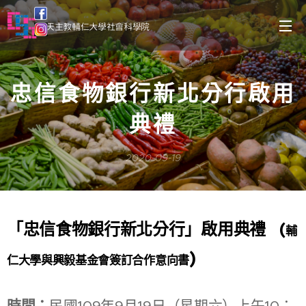
天主教輔仁大學社會科學院
忠信食物銀行新北分行啟用
典禮
2020-09-19
(
「忠信食物銀行新北分行」啟用典禮
輔
)
仁大學與興毅基金會簽訂合作意向書