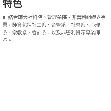
特色
■ 結合輔大社科院、管理學院、非營利組織界專
業，師資包括社工系、企管系、社會系、心理
系、宗教系、會計系，以及非營利資深專業師
資。
■ 三大課群：非營利組織基礎概論、非營利組織
管理與行銷、非營利組織會計財務與評估。
■ 發揮輔大人文精神內涵及慈善公益的基本素養
與態度。