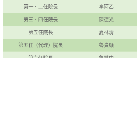
第一、二任院長
李阿乙
第三、四任院長
陳德光
第五任院長
夏林清
第五任（代理）院長
魯貴顯
第六任院長
魯慧中
第七任院長
彭正浩
歷任院長【法學院】
第一任院長
周弘道
第二任院長
蕭志潔