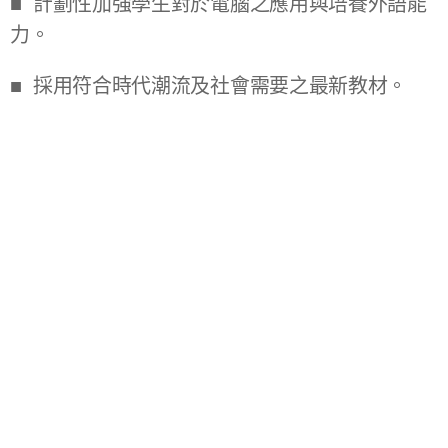
■ 計劃性加強學生對於電腦之應用與培養外語能
力。
■ 採用符合時代潮流及社會需要之最新教材。
■ 系所合一，使資源得以相互支援。
■ 設立獎學金制度，以勉勵成績優異及家境清寒
學生。
■ 架設勇源國際貨幣實驗室及舉辦相關外匯競
賽，藉此培養學生具有國際經濟的視野及前瞻
性。
■ 著重啟發式教育，鼓勵學生自動自發，訓練學
生具有獨立思考之能力。