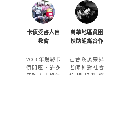
卡債受害人自
萬華地區貧困
救會
扶助組織合作
2006年爆發卡
社會系吳宗昇
債問題，許多
老師針對社會
債務人走投無
投資報酬率
路，自殺或逃
(social return
債，引發許多
on invest-
社會問題。
ment) 與社會
金融等研究主
2010年由林永
題，與萬華街
頌律師、簡錫
友、無家者的
堦、吳宗昇老