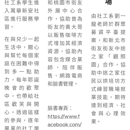
場
社工系學生進
和桃園市街友
入萬華新安社
外展中心合
由社工系劉一
區進行服務學
作，協助曾為
龍老師於群眾
習。
街友的黃大哥
募資平臺提
以販售咖啡方
在與兒少一起
案，和新北市
式增加其經濟
生活中，關心
街友街友中途
資源，協助內
與幫忙每個家
之家「觀照
容包含媒合業
庭在困難中得
園」合作，協
師、陪伴販
到多一點助
助中途之家住
售、網路電商
力，每年耶誕
民以烘培坊方
和臉書管理。
晚會的歡聚
式練習職場就
中，也帶給社
業技能，期待
區歡笑與開
達到經濟、社
臉書專頁：
心。透過這樣
會與心理效
https://www.f
的參與，逐年
果。
acebook.com/
畢業的社工學