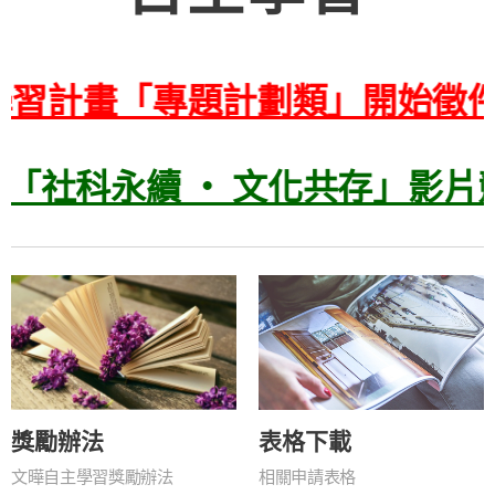
主學習計畫「專題計劃類」開始徵件
「社科永續 ‧ 文化共存」影片
獎勵辦法
表格下載
文曄自主學習獎勵辦法
相關申請表格