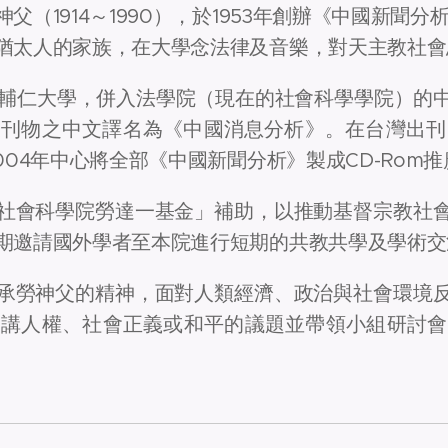
父（1914～1990），於1953年創辦《中國新聞
猶太人的家族，在大學念法律及音樂，對天主教社會
臺灣輔仁大學，併入法學院（現在的社會科學學院）的
台後刊物之中文譯名為《中國消息分析》。在台灣出刊四
004年中心將全部《中國新聞分析》製成CD-Rom推
社會科學院勞達一基金」補助，以推動基督宗教社
期邀請國外學者至本院進行短期的共教共學及學術交
承勞神父的精神，面對人類經濟、政治與社會環境
月講人權、社會正義或和平的議題並帶領小組研討會